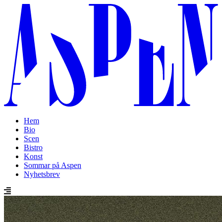
Hem
Bio
Scen
Bistro
Konst
Sommar på Aspen
Nyhetsbrev