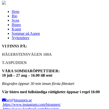
Hem
Bio
Scen
Bistro
Konst
Sommar på Aspen
Nyhetsbrev
VI FINNS PÅ:
HÄGERSTENSVÄGEN 100A
T-ASPUDDEN
VÅRA SOMMARÖPPETTIDER:
10 juli – 27 aug – 16.00 till sent
Biografen öppnar 30 min innan första filmstart
Vår bistro med fullständiga rättigheter öppnar i regel 16:00
hej@bioaspen.se
https://www.instagram.com/bioaspen/
https://www.facebook.com/bioaspen