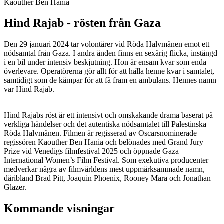
Kaouther Ben Hania
Hind Rajab - rösten från Gaza
Den 29 januari 2024 tar volontärer vid Röda Halvmånen emot ett
nödsamtal från Gaza. I andra änden finns en sexårig flicka, instängd
i en bil under intensiv beskjutning. Hon är ensam kvar som enda
överlevare. Operatörerna gör allt för att hålla henne kvar i samtalet,
samtidigt som de kämpar för att få fram en ambulans. Hennes namn
var Hind Rajab.
Hind Rajabs röst är ett intensivt och omskakande drama baserat på
verkliga händelser och det autentiska nödsamtalet till Palestinska
Röda Halvmånen. Filmen är regisserad av Oscarsnominerade
regissören Kaouther Ben Hania och belönades med Grand Jury
Prize vid Venedigs filmfestival 2025 och öppnade Gaza
International Women’s Film Festival. Som exekutiva producenter
medverkar några av filmvärldens mest uppmärksammade namn,
däribland Brad Pitt, Joaquin Phoenix, Rooney Mara och Jonathan
Glazer.
Kommande visningar